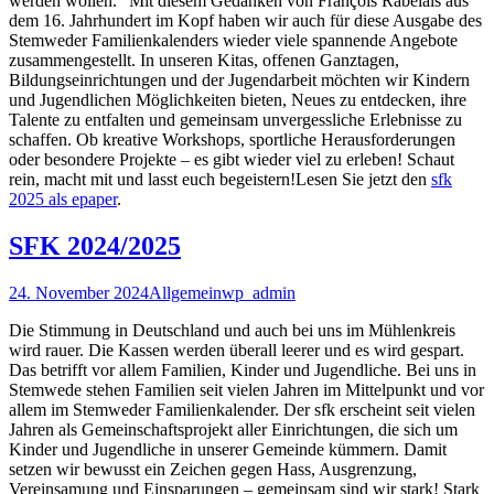
werden wollen.“ Mit diesem Gedanken von François Rabelais aus
dem 16. Jahrhundert im Kopf haben wir auch für diese Ausgabe des
Stemweder Familienkalenders wieder viele spannende Angebote
zusammengestellt. In unseren Kitas, offenen Ganztagen,
Bildungseinrichtungen und der Jugendarbeit möchten wir Kindern
und Jugendlichen Möglichkeiten bieten, Neues zu entdecken, ihre
Talente zu entfalten und gemeinsam unvergessliche Erlebnisse zu
schaffen. Ob kreative Workshops, sportliche Herausforderungen
oder besondere Projekte – es gibt wieder viel zu erleben! Schaut
rein, macht mit und lasst euch begeistern!Lesen Sie jetzt den
sfk
2025 als epaper
.
SFK 2024/2025
24. November 2024
Allgemein
wp_admin
Die Stimmung in Deutschland und auch bei uns im Mühlenkreis
wird rauer. Die Kassen werden überall leerer und es wird gespart.
Das betrifft vor allem Familien, Kinder und Jugendliche. Bei uns in
Stemwede stehen Familien seit vielen Jahren im Mittelpunkt und vor
allem im Stemweder Familienkalender. Der sfk erscheint seit vielen
Jahren als Gemeinschaftsprojekt aller Einrichtungen, die sich um
Kinder und Jugendliche in unserer Gemeinde kümmern. Damit
setzen wir bewusst ein Zeichen gegen Hass, Ausgrenzung,
Vereinsamung und Einsparungen – gemeinsam sind wir stark! Stark