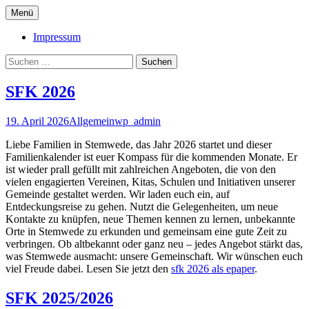
Zum
Menü
Inhalt
sfk – der Stemweder
springen
Impressum
Familienkalender
Suchen
nach:
SFK 2026
19. April 2026
Allgemein
wp_admin
Liebe Familien in Stemwede, das Jahr 2026 startet und dieser
Familienkalender ist euer Kompass für die kommenden Monate. Er
ist wieder prall gefüllt mit zahlreichen Angeboten, die von den
vielen engagierten Vereinen, Kitas, Schulen und Initiativen unserer
Gemeinde gestaltet werden. Wir laden euch ein, auf
Entdeckungsreise zu gehen. Nutzt die Gelegenheiten, um neue
Kontakte zu knüpfen, neue Themen kennen zu lernen, unbekannte
Orte in Stemwede zu erkunden und gemeinsam eine gute Zeit zu
verbringen. Ob altbekannt oder ganz neu – jedes Angebot stärkt das,
was Stemwede ausmacht: unsere Gemeinschaft. Wir wünschen euch
viel Freude dabei. Lesen Sie jetzt den
sfk 2026 als epaper
.
SFK 2025/2026