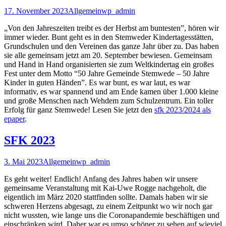
17. November 2023
Allgemein
wp_admin
„Von den Jahreszeiten treibt es der Herbst am buntesten”, hören wir
immer wieder. Bunt geht es in den Stemweder Kindertagesstätten,
Grundschulen und den Vereinen das ganze Jahr über zu. Das haben
sie alle gemeinsam jetzt am 20. September bewiesen. Gemeinsam
und Hand in Hand organisierten sie zum Weltkindertag ein großes
Fest unter dem Motto “50 Jahre Gemeinde Stemwede – 50 Jahre
Kinder in guten Händen”. Es war bunt, es war laut, es war
informativ, es war spannend und am Ende kamen über 1.000 kleine
und große Menschen nach Wehdem zum Schulzentrum. Ein toller
Erfolg für ganz Stemwede! Lesen Sie jetzt den
sfk 2023/2024 als
epaper
.
SFK 2023
3. Mai 2023
Allgemein
wp_admin
Es geht weiter! Endlich! Anfang des Jahres haben wir unsere
gemeinsame Veranstaltung mit Kai-Uwe Rogge nachgeholt, die
eigentlich im März 2020 stattfinden sollte. Damals haben wir sie
schweren Herzens abgesagt, zu einem Zeitpunkt wo wir noch gar
nicht wussten, wie lange uns die Coronapandemie beschäftigen und
einschränken wird. Daher war es umso schöner zu sehen auf wieviel