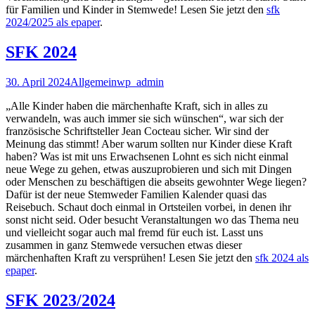
für Familien und Kinder in Stemwede! Lesen Sie jetzt den
sfk
2024/2025 als epaper
.
SFK 2024
30. April 2024
Allgemein
wp_admin
„Alle Kinder haben die märchenhafte Kraft, sich in alles zu
verwandeln, was auch immer sie sich wünschen“, war sich der
französische Schriftsteller Jean Cocteau sicher. Wir sind der
Meinung das stimmt! Aber warum sollten nur Kinder diese Kraft
haben? Was ist mit uns Erwachsenen Lohnt es sich nicht einmal
neue Wege zu gehen, etwas auszuprobieren und sich mit Dingen
oder Menschen zu beschäftigen die abseits gewohnter Wege liegen?
Dafür ist der neue Stemweder Familien Kalender quasi das
Reisebuch. Schaut doch einmal in Ortsteilen vorbei, in denen ihr
sonst nicht seid. Oder besucht Veranstaltungen wo das Thema neu
und vielleicht sogar auch mal fremd für euch ist. Lasst uns
zusammen in ganz Stemwede versuchen etwas dieser
märchenhaften Kraft zu versprühen! Lesen Sie jetzt den
sfk 2024 als
epaper
.
SFK 2023/2024