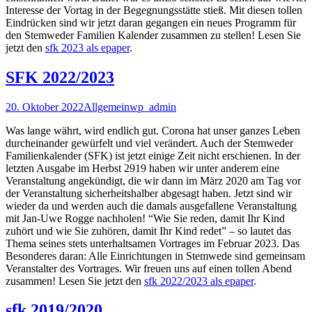
Interesse der Vortag in der Begegnungsstätte stieß. Mit diesen tollen
Eindrücken sind wir jetzt daran gegangen ein neues Programm für
den Stemweder Familien Kalender zusammen zu stellen! Lesen Sie
jetzt den
sfk 2023 als epaper
.
SFK 2022/2023
20. Oktober 2022
Allgemein
wp_admin
Was lange währt, wird endlich gut. Corona hat unser ganzes Leben
durcheinander gewürfelt und viel verändert. Auch der Stemweder
Familienkalender (SFK) ist jetzt einige Zeit nicht erschienen. In der
letzten Ausgabe im Herbst 2919 haben wir unter anderem eine
Veranstaltung angekündigt, die wir dann im März 2020 am Tag vor
der Veranstaltung sicherheitshalber abgesagt haben. Jetzt sind wir
wieder da und werden auch die damals ausgefallene Veranstaltung
mit Jan-Uwe Rogge nachholen! “Wie Sie reden, damit Ihr Kind
zuhört und wie Sie zuhören, damit Ihr Kind redet” – so lautet das
Thema seines stets unterhaltsamen Vortrages im Februar 2023. Das
Besonderes daran: Alle Einrichtungen in Stemwede sind gemeinsam
Veranstalter des Vortrages. Wir freuen uns auf einen tollen Abend
zusammen! Lesen Sie jetzt den
sfk 2022/2023 als epaper
.
sfk 2019/2020