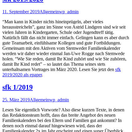
11. September 2019
Allgemein
wp_admin
“Man kann in Kinder nichts hineinprügeln, aber vieles
herausstreicheln”, ganz im Sinne von Astrid Lindgren sind wir seit
vielen Jahren in Kindergarten, Schule oder Jugendtreff tätig.
Natürlich fällt das nicht immer einfach. Gelingen kann es aber durch
gute Teamarbeit, einfühlsame Kollegen und gute Fortbildungen.
Gemeinsam mit den Aktiven vom Stemweder Familienkalender
werden wir daher wieder einmal Jan-Uwe Rogge nach Stemwede
holen. “Wie Sie reden, damit Ihr Kind zuhört und wie Sie zuhören,
damit Ihr Kind redet” – so lautet das Thema seines stets
unterhaltsamen Vortrages im März 2020. Lesen Sie jetzt den
sfk
2019/2020 als epaper
.
sfk 1/2019
25. März 2019
Allgemein
wp_admin
Lesen Sie eigentlich Vorworte? Also diese kurzen Texte, in denen
das Redaktionsteam hofft, dass das breite Angebot des neuen
Familienkalenders bei den Eltern und Familien gut ankommt? In
denen noch einmal darauf hingewiesen wird, dass der
Familienkalender 2x im Jahr erscheint und einen super Überblick